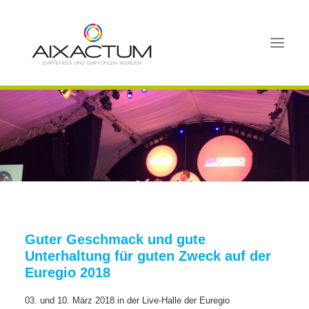
HOME
BUSINESSFRÜHSTÜCK XL IN AACHEN
BUSINESSFRÜHSTÜCK
SCHNUPPERMITGLIEDSCHAFT
MITGLIEDER
AKTIVITÄTEN
Guter Geschmack und gute
Unterhaltung für guten Zweck auf der
FAQ
Euregio 2018
PORTAL
03. und 10. März 2018 in der Live-Halle der Euregio