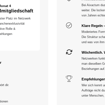
Bei Aixactum duzt
Monat 4
lmitgliedschaft
weiter. Die locke
von Jahren echte
ster Platz im Netzwerk
nchenexklusivität
Klare Regeln – 
ive Rolle &
Moderiertes Form
ehlungen
Die Struktur scha
und was von ihm 
Wöchentlich. 
Netzwerken funkt
r
man dieselben Ge
Beziehungen auf
Empfehlungen
rt dir.
Wer sich kennt u
Aufträge nicht d
unter Menschen, 
tionen