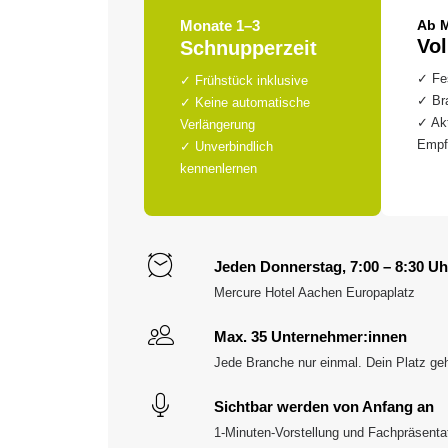
Monate 1–3
Ab 
Vol
Schnupperzeit
✓ Fe
✓ Frühstück inklusive
✓ Bra
✓ Keine automatische
✓ Akt
Verlängerung
Empf
✓ Unverbindlich
kennenlernen
Jeden Donnerstag, 7:00 – 8:30 Uh
Mercure Hotel Aachen Europaplatz
Max. 35 Unternehmer:innen
Jede Branche nur einmal. Dein Platz gehö
Sichtbar werden von Anfang an
1-Minuten-Vorstellung und Fachpräsenta