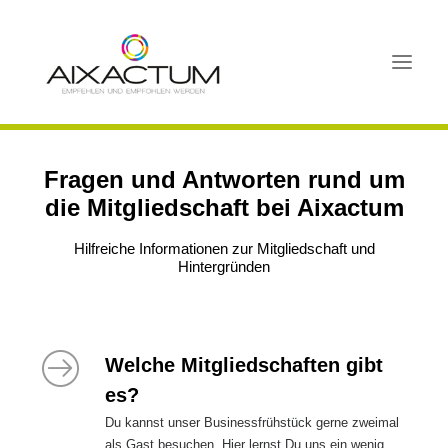
Fragen und Antworten rund um
HOME
die Mitgliedschaft bei Aixactum
BUSINESSFRÜHSTÜCK XL IN AACHEN
BUSINESSFRÜHSTÜCK
Hilfreiche Informationen zur Mitgliedschaft und
Hintergründen
SCHNUPPERMITGLIEDSCHAFT
MITGLIEDER
AKTIVITÄTEN
Welche Mitgliedschaften gibt
FAQ
es?
PORTAL
Du kannst unser Businessfrühstück gerne zweimal
als Gast besuchen. Hier lernst Du uns ein wenig