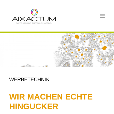
HOME
BUSINESSFRÜHSTÜCK XL IN AACHEN
BUSINESSFRÜHSTÜCK
SCHNUPPERMITGLIEDSCHAFT
MITGLIEDER
WERBETECHNIK
AKTIVITÄTEN
WIR MACHEN ECHTE
FAQ
PORTAL
HINGUCKER