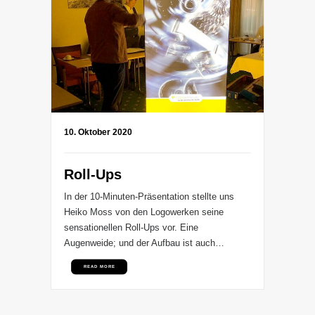
10. Oktober 2020
1. Mä
Roll-Ups
Ohn
In der 10-Minuten-Präsentation stellte uns
Einzig
Heiko Moss von den Logowerken seine
Moosw
sensationellen Roll-Ups vor. Eine
im In
Augenweide; und der Aufbau ist auch…
R
READ MORE