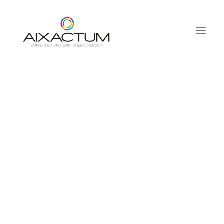
HOME
BUSINESSFRÜHSTÜCK
SCHNUPPERMITGLIEDSCHAFT
MITGLIEDER
AKTIVITÄTEN
FAQ
PORTAL