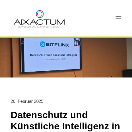
HOME
BUSINESSFRÜHSTÜCK
SCHNUPPERMITGLIEDSCHAFT
MITGLIEDER
AKTIVITÄTEN
FAQ
20. Februar 2025
PORTAL
Datenschutz und
Künstliche Intelligenz in