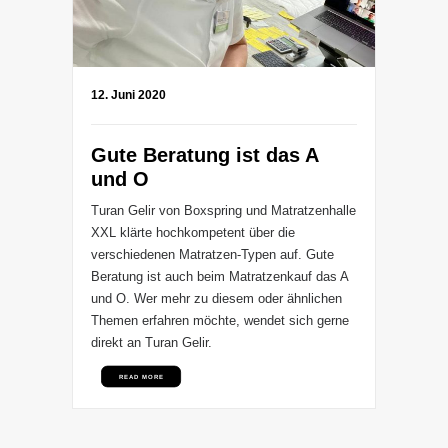
12. Juni 2020
22. O
Gute Beratung ist das A
Nat
und O
Gar
Turan Gelir von Boxspring und Matratzenhalle
Natur
XXL klärte hochkompetent über die
Arbei
verschiedenen Matratzen-Typen auf. Gute
Team 
Beratung ist auch beim Matratzenkauf das A
betoni
und O. Wer mehr zu diesem oder ähnlichen
der G
Themen erfahren möchte, wendet sich gerne
natur
direkt an Turan Gelir.
diese
möcht
READ MORE
R